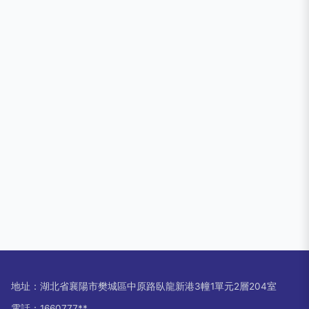
地址：湖北省襄陽市樊城區中原路臥龍新港3幢1單元2層204室
電話：1660777**