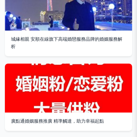
城緣相親 安順在線旗下高端婚戀服務品牌的婚姻服務解
析
廣點通婚姻服務推廣 精準觸達，助力幸福起點