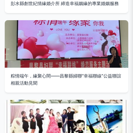
彭水縣創世紀情緣婚介所 締造幸福姻緣的專業婚姻服務
粽情端午，緣聚心間——昌黎縣婦聯“幸福聯線”公益聯誼
相親活動見聞